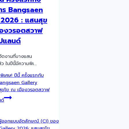
การ Bangsaen
 2026 : แสนสุข
มืองวรอตสวาฟ
ปแลนด์
ัดงานที่บางแสน
ว ในปีนี้มีความพิเ…
พิเศษ! ปีนี้ ครั้งแรกกับ
Bangsaen Gallery
สุขโข ณ เมืองวรอตสวาฟ
ด์