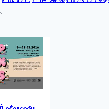
ชวนมาสนุกกับ “สุข + ภาพ” Workshop ถ่ายภาพ ในงาน Bang
s
นี้ ครั้งแรกกับ