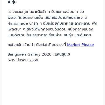
4 ทุ่ม
เราจะชวนทุกคนมาเดินช้า ๆ รับลมทะเลอ่อน ๆ ชม
พระอาทิตย์ตกยามเย็น เลือกช้อปงานศิลปะและงาน
Handmade น่ารัก ๆ อิ่มอร่อยกับอาหารหลากหลาย ฟัง
เพลงเบา ๆ ให้ใจได้พักก่อนจบวันด้วย หนังกลางแปลง
แบบดั้งเดิม ในบรรยากาศเรียบง่าย อบอุ่น และคุ้นเคย
สนใจสมัครร้านค้า ติดต่อได้โดยตรงที่
Market Please
Bangsaen Gallery 2026 : แสนสุขโข
6-15 มีนาคม 2569