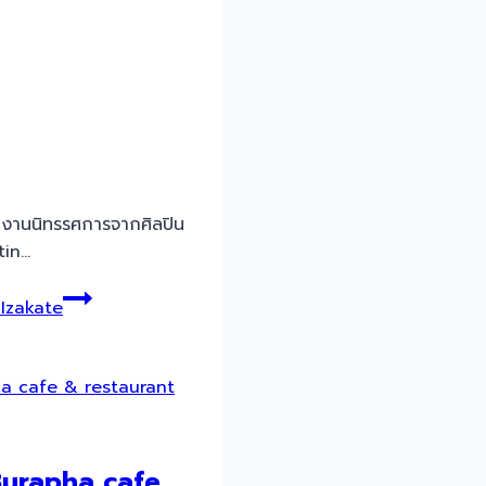
2 งานนิทรรศการจากศิลปิน
tin…
Izakate
urapha cafe