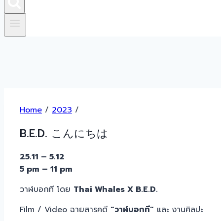
Home
/
2023
/
B.E.D. こんにちは
2
5
.11 –
5
.12
5 pm – 11 pm
วาฬบอกที โดย
Thai Whales X B.E.D.
Film / Video ฉายสารคดี
“วาฬบอกที”
และ งานศิลปะ