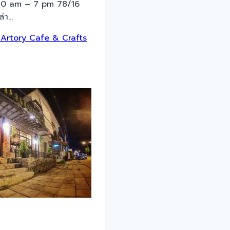
210 am – 7 pm 78/16
่า…
Artory Cafe & Crafts