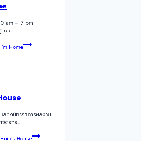
me
510 am – 7 pm
ู้แบบน…
I’m Home
House
2 แสดงนิทรรศการผลงาน
าจิตรกร…
Hom’s House