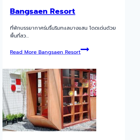
Bangsaen Resort
ที่พักบรรยากาศร่มรื่นริมทะเลบางแสน โดดเด่นด้วย
พื้นที่สว…
Read More
Bangsaen Resort