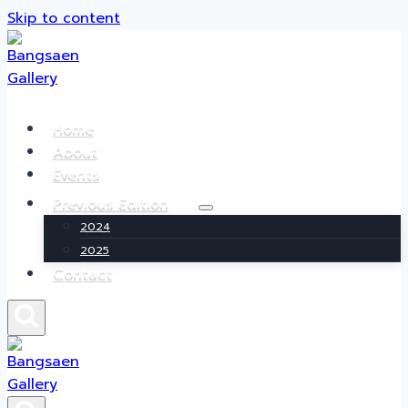
Skip to content
Home
About
Events
Previous Edition
2024
2025
Contact